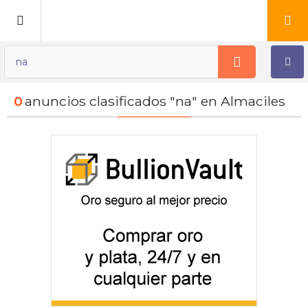
Publica tu Anuncio
0
anuncios clasificados "na" en Almaciles
Registro
Mi cuenta