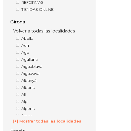
REFORMAS
TIENDAS ONLINE
Girona
Volver a todas las localidades
Abella
Adri
Age
Agullana
Aiguablava
Aiguaviva
Albanyà
Albons
All
Alp
Alpens
Amer
[+] Mostrar todas las localidades
Anglès
Arbúcies