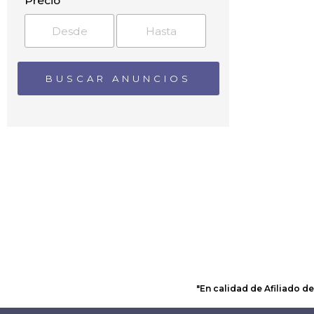
Precio
Argelaguer
Arnera
Avinyonet de Puigventós
Banyoles
Barri del Pantà
Bas
Bàscara
Baseia
Bassegoda
Batet de la Serra
Beget
Begudà
Begur
Bellavista
Besalú
Bescanó
Beuda
"En calidad de Afiliado d
Biert