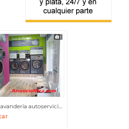
1
Traspaso lavandería autoservicio. OPORTUNIDAD!
tar