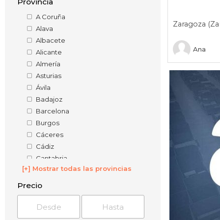
Provincia
A Coruña
Zaragoza (Za
Alava
Albacete
Ana
Alicante
Almería
Asturias
Ávila
Badajoz
Barcelona
Burgos
Cáceres
Cádiz
Cantabria
[+] Mostrar todas las provincias
Castellón
Ceuta
Precio
Ciudad Real
Córdoba
Cuenca