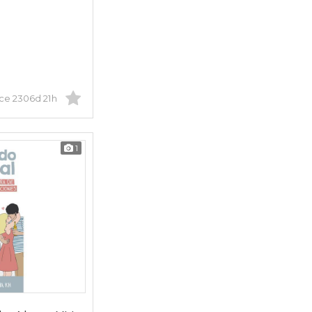
ce 2306d 21h
1