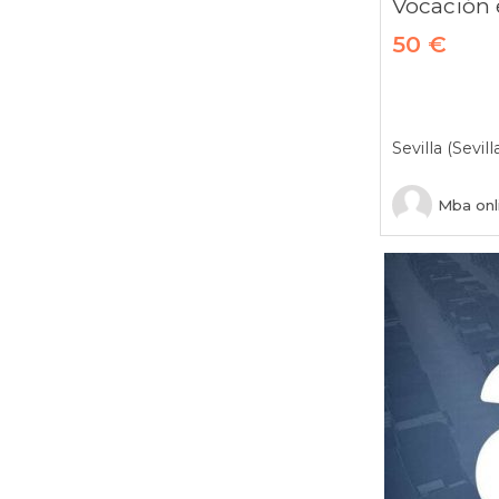
La Rioja
Las Palmas
50 €
León
Lleida
Lugo
Madrid
Sevilla (Sevill
Málaga
Melilla
Mba onl
Murcia
Navarra
Ourense
Palencia
Pontevedra
Salamanca
Santa Cruz de Tenerife
Segovia
Sevilla
Soria
Tarragona