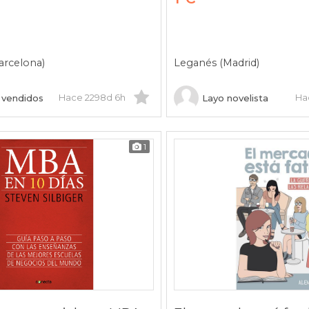
arcelona)
Leganés (Madrid)
Hace 2298d 6h
Ha
+ vendidos
Layo novelista
1