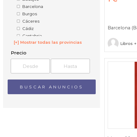
Barcelona
Burgos
Cáceres
Barcelona (B
Cádiz
Cantabria
[+] Mostrar todas las provincias
Castellón
Libros 
Ceuta
Precio
Ciudad Real
Córdoba
Cuenca
Girona
Granada
Guadalajara
Guipúzcoa
Huelva
Huesca
Illes Balears
Jaén