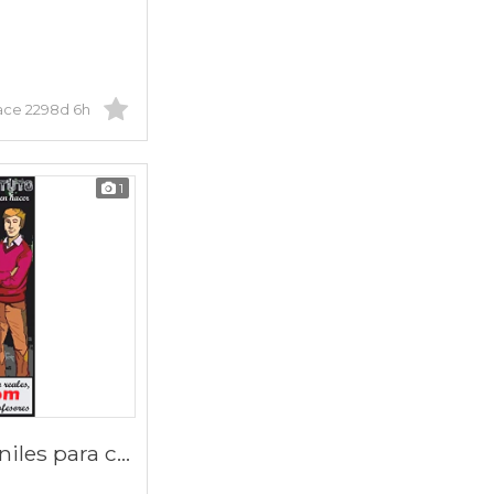
ace 2298d 6h
1
Novelas baratas juveniles para comprar online 2020