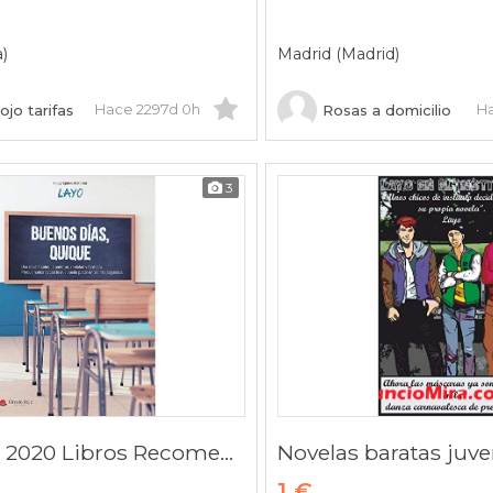
a)
Madrid (Madrid)
Hace 2297d 0h
H
rojo tarifas
Rosas a domicilio
3
Sant Jordi 2020 Libros Recomendados BUENOS DÍAS, QUIQUE
1 €