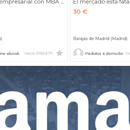
Vocación empresarial con MBA en 10 días. Compra eBook!
El mercado está fata
30 €
a)
Barajas de Madrid (Madrid)
Hace 2582d 7h
H
ine ebook
Pedidos a domicilio