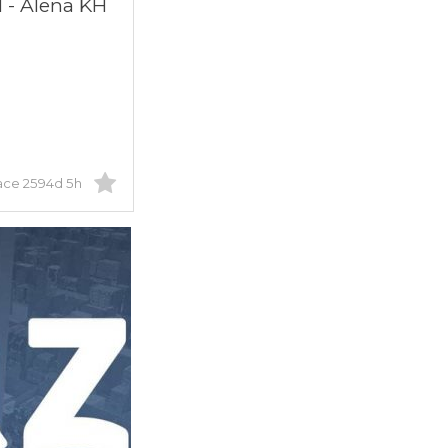
l - Alena KH
ace 2594d 5h