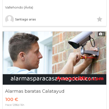
Vallehondo (Ávila)
Santiago arias
1
Alarmas baratas Calatayud
100 €
Hace 1286d 16h