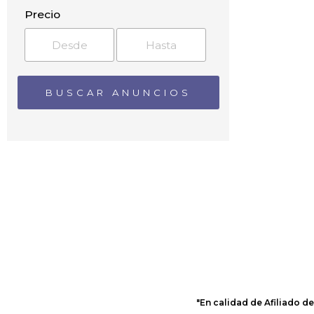
Bargeda
Precio
Betancuría
Cabo Verde
Caldereta
Caleta de Fuste
Caleta de Sebo
Cardón
Carrizal
Casablanca
Casas deTirma
Casillas de Morales
Casillas del Ángel
Castillo del Romeral
Chilegua
Cofete
Conil
Corralejo
Costa Calma
"En calidad de Afiliado d
Costa Meloneras