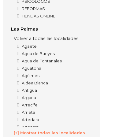
PSICÓLOGOS
REFORMAS
TIENDAS ONLINE
Las Palmas
Volver a todas las localidades
Agaete
Agua de Bueyes
Agua de Fontanales
Aguatona
Agüimes
Aldea Blanca
Antigua
Argana
Arrecife
Arrieta
Artedara
Artenara
[+] Mostrar todas las localidades
Arucas