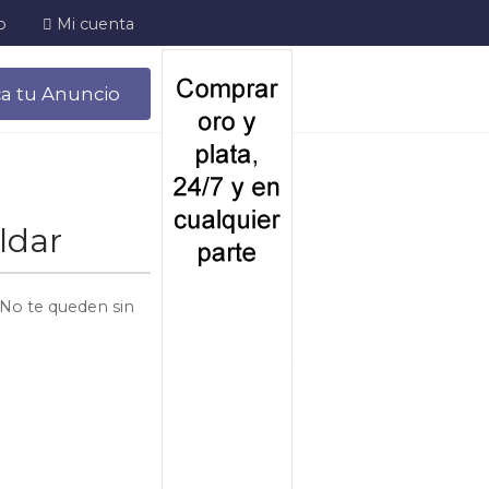
o
Mi cuenta
ca tu Anuncio
ldar
 No te queden sin