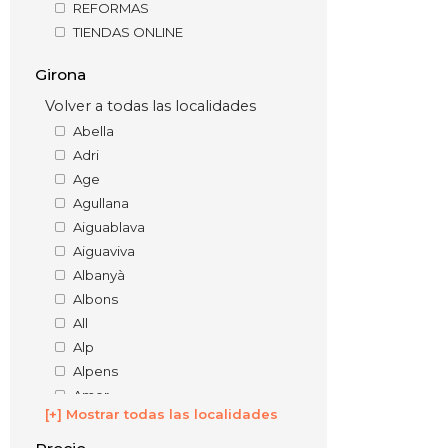
REFORMAS
TIENDAS ONLINE
Girona
Volver a todas las localidades
Abella
Adri
Age
Agullana
Aiguablava
Aiguaviva
Albanyà
Albons
All
Alp
Alpens
Amer
[+] Mostrar todas las localidades
Anglès
Arbúcies