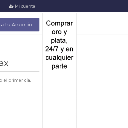
Mi cuenta
ca tu Anuncio
ax
 el primer día.