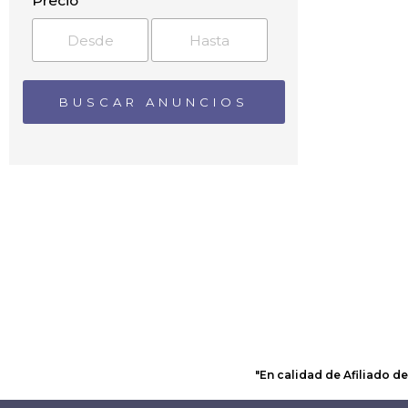
Precio
Argelaguer
Arnera
Avinyonet de Puigventós
Banyoles
Barri del Pantà
Bas
Bàscara
Baseia
Bassegoda
Batet de la Serra
Beget
Begudà
Begur
Bellavista
Besalú
Bescanó
Beuda
"En calidad de Afiliado d
Biert