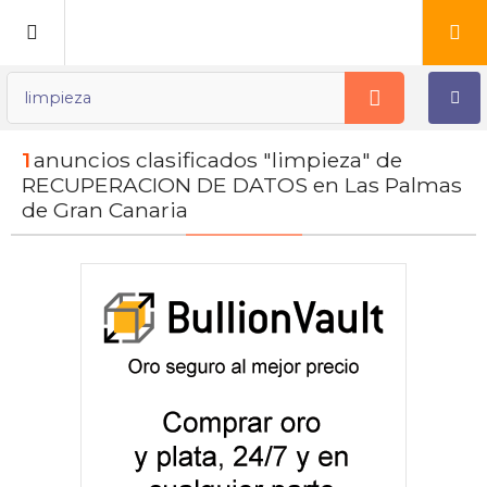
Publica tu Anuncio
1
anuncios clasificados "limpieza" de
Registro
RECUPERACION DE DATOS en Las Palmas
de Gran Canaria
Mi cuenta