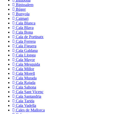
Binibona
Binissalem
Búger
Bunyola
Caimari
Cala Blanca
Cala Blava
Cala Bona
Cala de Portinatx
Cala Ferrera
Cala Figuera
Cala Galdana
Cala Llonga
Cala Mayor
Cala Mesquida
Cala Millor
Cala Morell
Cala Murada
Cala Rajada
Cala Sahona
Cala Sant Vicenç
Cala Santandria
Cala Tarida
Cala Vadella
Cales de Mallorca