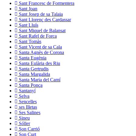
Sant Francesc de Formentera
Sant Joan
Sant Josep de sa Talaia
Sant Llorenç des Cardassar
Sant Lluís
Sant Miquel de Balansat
Sant Rafel de Forca
Sant Tomàs
Sant Vicent de sa Cala
Santa Agnès de Corona
Santa Eugènia
Santa Eulària des Riu
Santa Gertrudis
Santa Margalida
Santa Maria del Camí
Santa Ponça
Santanyí
Selva
Sencelles
ses Illetas
Ses Salines
Sineu
Sóller
Son Carrió
Son Curt