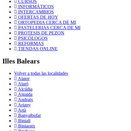
CURSOS
INFORMÁTICOS
INTERCAMBIOS
OFERTAS DE HOY
ORTOPEDIA CERCA DE MI
PASTELERIAS CERCA DE MI
PROTESIS DE PEZON
PSICÓLOGOS
REFORMAS
TIENDAS ONLINE
Illes Balears
Volver a todas las localidades
Alaior
Alaró
Alcúdia
Algaida
Andratx
Ariany
Artà
Banyalbufar
Biniali
Biniaraix