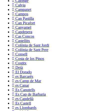
Calonge
Calvia
Campanet
Campos
Can Pastilla
Can Picafort
Canyamel
Capdepera
Cas Concos
Castellitx
Colònia de Sant Jordi
Colònia de Sant Pere
Consell
Costa de los Pinos
Costitx
Deià
El Dorado
es Barcarès
es Camp de Mar
es Canar
Es Canutells
Es Cap de Barbaria
es Capdellà
Es Castell
es Llombards