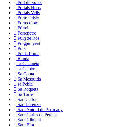
Port de Sóller
Portals Nous
Portals Vells
Porto Cristo
Portocolom
Pòrtol
Portopetro
Puig de Ros
Puigpunyent
Pula
Punta Prima
Randa
sa Cabaneta
sa Calobra
Sa Coma
Sa Mesquida
sa Pobla
Sa Roqueta
Sa Torre
San Carlos
San Lorenzo
Sant Antoni de Portmany
Sant Carles de Peralta
Sant Climent
Sant Elm