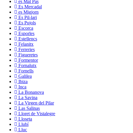
es Mal Pas
Es Mercadal
es Migjorn
Es Pil-lari
Es Pujols
Escorca
Esporles
Estellencs
Felanitx
Ferreries
Figueretes
Formentor
Fornalutx
Fornells
Galilea
Ibiza
Inca
La Bonanova
La Savina
La Virgen del Pilar
Las Salinas
Lloret de Vistalegre
Lloseta
Llubí
Lluc