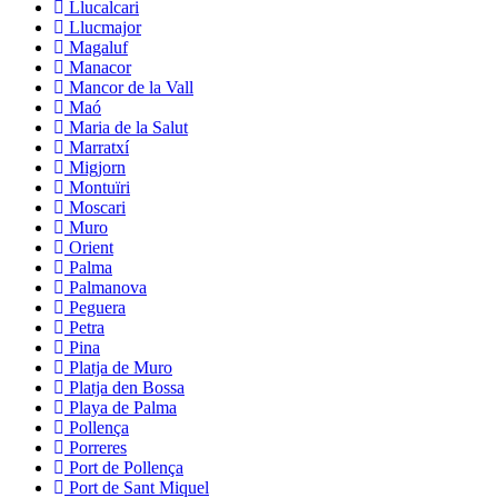
Llucalcari
Llucmajor
Magaluf
Manacor
Mancor de la Vall
Maó
Maria de la Salut
Marratxí
Migjorn
Montuïri
Moscari
Muro
Orient
Palma
Palmanova
Peguera
Petra
Pina
Platja de Muro
Platja den Bossa
Playa de Palma
Pollença
Porreres
Port de Pollença
Port de Sant Miquel